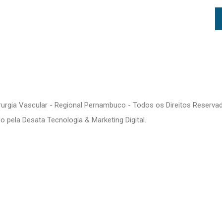
RAMAÇÃO
PALESTRANTES
LOCAL
CONTATO
81 
irurgia Vascular - Regional Pernambuco - Todos os Direitos Reserva
do pela Desata Tecnologia & Marketing Digital.