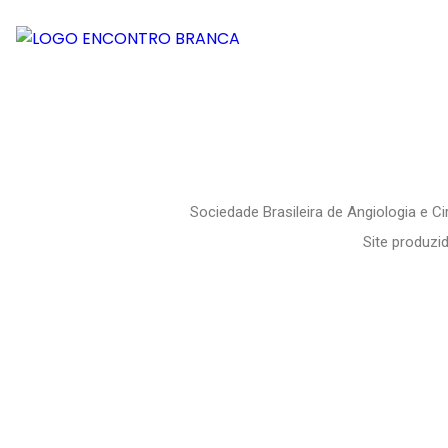
O ENCONTRO
PROG
encontropernambucano@gmail.com
Sociedade Brasileira de Angiologia e C
Site produzi