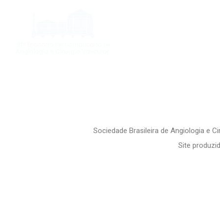
O ENCONTRO
PROG
encontropernambucano@gmail.com
Sociedade Brasileira de Angiologia e C
Site produzi